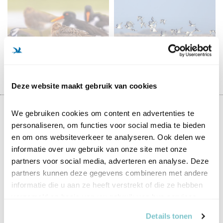
VOGELS IN
WEIDEVOGELS
NATUURGEBIEDEN
Deze website maakt gebruik van cookies
We gebruiken cookies om content en advertenties te 
Samen voor vogels
personaliseren, om functies voor social media te bieden 
en om ons websiteverkeer te analyseren. Ook delen we 
€ 5
€ 20
€ 50
Anders, nl.
informatie over uw gebruik van onze site met onze 
partners voor social media, adverteren en analyse. Deze 
Titel
De heer
Mevrouw
partners kunnen deze gegevens combineren met andere 
informatie die u aan ze heeft verstrekt of die ze hebben 
Voornaam
verzameld op basis van uw gebruik van hun services.
Tussenv.
Details tonen