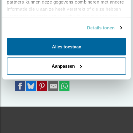
partners kunnen deze gegevens combineren met andere 
informatie die u aan ze heeft verstrekt of die ze hebben 
Door Jan Middelveld | Geplaatst op dinsdag 16
verzameld op basis van uw gebruik van hun services.
februari 2021 |
1762 views
Details tonen
Kramsvogel zat een moment stil tijdens zijn
bezoek aan de vuurdoornstruik.
Alles toestaan
Foto genomen in: Brunssum
Zoek verder op
Aanpassen
kramsvogel