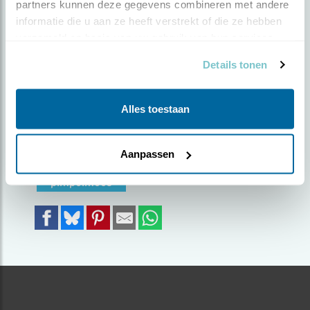
partners kunnen deze gegevens combineren met andere 
informatie die u aan ze heeft verstrekt of die ze hebben 
Door Rowin Dreef | Geplaatst op vrijdag 29 januari
verzameld op basis van uw gebruik van hun services.
2021 |
1670 views
Details tonen
Als dank voor een pot heerlijke pindakaas,
heeft deze mees zijn mooiste winterjas
aangedaan :)
Alles toestaan
Foto genomen in: Apeldoorn
Aanpassen
Zoek verder op
pimpelmees