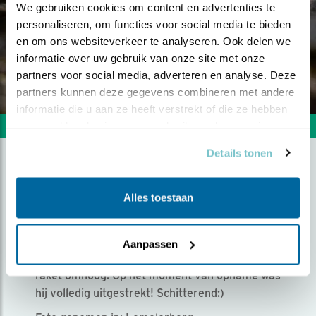
We gebruiken cookies om content en advertenties te 
personaliseren, om functies voor social media te bieden 
en om ons websiteverkeer te analyseren. Ook delen we 
informatie over uw gebruik van onze site met onze 
partners voor social media, adverteren en analyse. Deze 
partners kunnen deze gegevens combineren met andere 
informatie die u aan ze heeft verstrekt of die ze hebben 
verzameld op basis van uw gebruik van hun services.
Volgende foto
Vorige foto
Details tonen
UITGESTREKT...
Alles toestaan
Door Marco Latooij | Geplaatst op maandag 30
maart 2020 |
2005 views
Aanpassen
Na een kort bad schoot deze glanskop als een
raket omhoog. Op het moment van opname was
hij volledig uitgestrekt! Schitterend:)