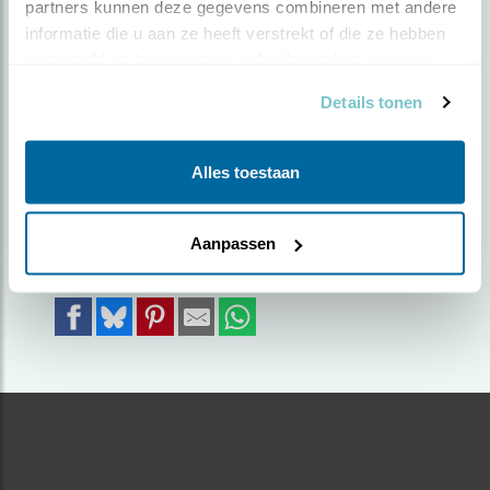
partners kunnen deze gegevens combineren met andere 
informatie die u aan ze heeft verstrekt of die ze hebben 
Door Giel Savelkouls | Geplaatst op donderdag 25
verzameld op basis van uw gebruik van hun services.
april 2024 |
987 views
Details tonen
Deze foto is gemaakt vanuit een schuilhut in
Oss
Alles toestaan
Foto genomen in: Oss
Zoek verder op
Aanpassen
appelvink