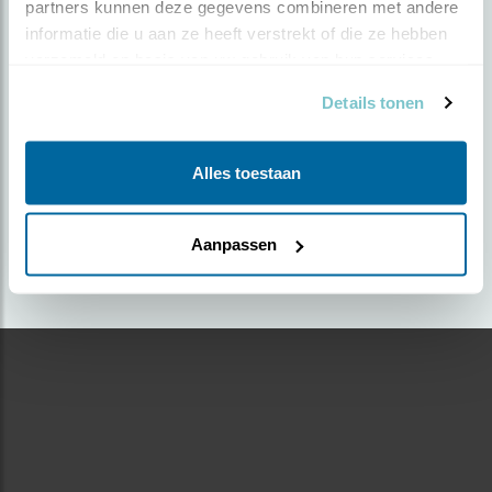
partners kunnen deze gegevens combineren met andere 
informatie die u aan ze heeft verstrekt of die ze hebben 
Door Henk Reuvekamp | Geplaatst op dinsdag 5 juli
verzameld op basis van uw gebruik van hun services.
2022 |
1214 views
Details tonen
Foto genomen in: Denemarken
Zoek verder op
Alles toestaan
veldleeuwerik
Aanpassen