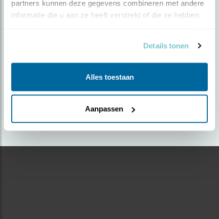
partners kunnen deze gegevens combineren met andere 
informatie die u aan ze heeft verstrekt of die ze hebben 
Door Eric Postma | Geplaatst op dinsdag 30 mei
verzameld op basis van uw gebruik van hun services.
2017 |
4266 views
Details tonen
Foto genomen in: Sexbierum
Zoek verder op
Alles toestaan
koolmees
Aanpassen