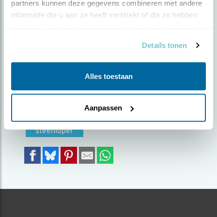
partners kunnen deze gegevens combineren met andere 
STEENLOPERS
informatie die u aan ze heeft verstrekt of die ze hebben 
verzameld op basis van uw gebruik van hun services.
Door Nanne Nauta | Geplaatst op dinsdag 30
Details tonen
november 2021 |
1670 views
Als wij wandelen, volgen we natuurlijk de
Alles toestaan
paaltjes.
Foto genomen in: Nieuwvliet-Bad
Aanpassen
Zoek verder op
steenloper