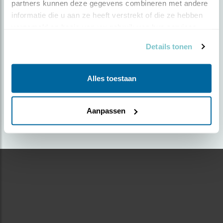
partners kunnen deze gegevens combineren met andere 
informatie die u aan ze heeft verstrekt of die ze hebben 
Door Piet Glasbergen | Geplaatst op woensdag 4
verzameld op basis van uw gebruik van hun services.
augustus 2021 |
1522 views
Details tonen
Foto genomen in: Kennemerduinen, vogelplas
Zoek verder op
Alles toestaan
dodaars
Aanpassen