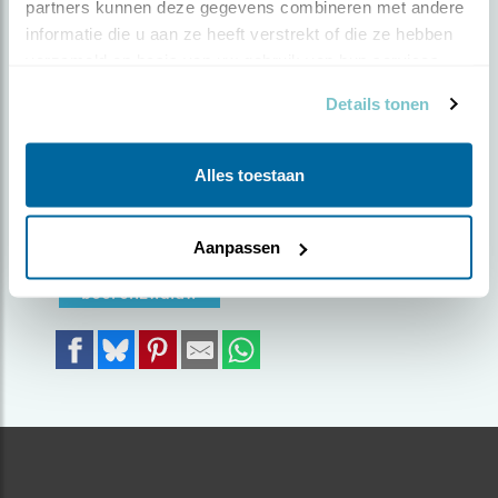
partners kunnen deze gegevens combineren met andere 
informatie die u aan ze heeft verstrekt of die ze hebben 
Door Frans Naber | Geplaatst op zaterdag 15 mei
verzameld op basis van uw gebruik van hun services.
2021 |
1614 views
Details tonen
Zat stil op een hekje te kijken. Wilde een foto
maken en op dat moment vloog de zwaluw weg.
Gelukstreffer dus
Alles toestaan
Foto genomen in: Friescheveen Paterswolde
Aanpassen
Zoek verder op
boerenzwaluw