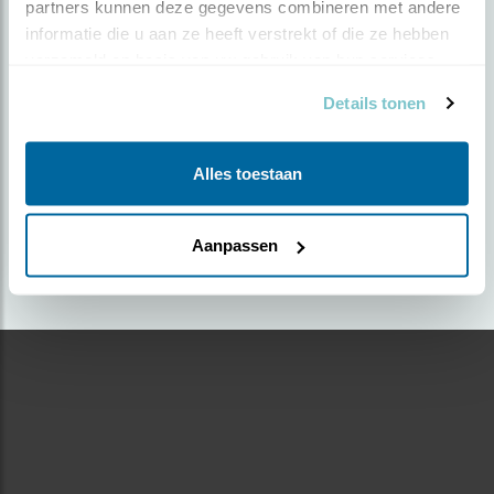
partners kunnen deze gegevens combineren met andere 
informatie die u aan ze heeft verstrekt of die ze hebben 
Door Nancy Folten | Geplaatst op zaterdag 24 april
verzameld op basis van uw gebruik van hun services.
2021 |
1482 views
Details tonen
Foto genomen in: Hyacintenbos Den Haag
Zoek verder op
Alles toestaan
winterkoning
Aanpassen