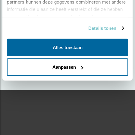
partners kunnen deze gegevens combineren met andere 
informatie die u aan ze heeft verstrekt of die ze hebben 
Door Jan Willem ten Dam | Geplaatst op maandag
verzameld op basis van uw gebruik van hun services.
29 maart 2021 |
1668 views
Details tonen
Foto genomen in: Wide Mar, bij Stiens, Friesland
Zoek verder op
Alles toestaan
kokmeeuw
Aanpassen