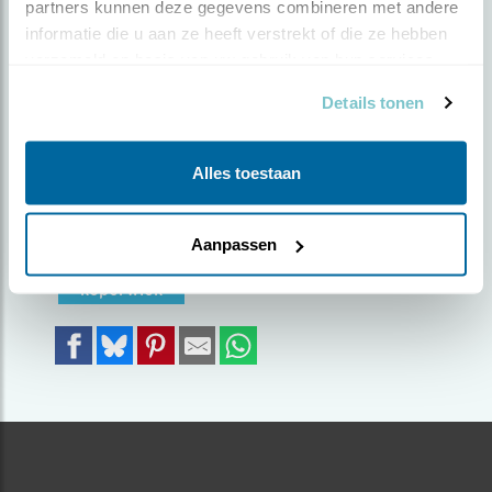
partners kunnen deze gegevens combineren met andere 
informatie die u aan ze heeft verstrekt of die ze hebben 
Door Jan Middelveld | Geplaatst op woensdag 10
verzameld op basis van uw gebruik van hun services.
februari 2021 |
1811 views
Details tonen
Groep doortrekkende koperwieken doet zich op
een ijskoude dag tegoed aan besjes van de
vuurdoorn.
Alles toestaan
Foto genomen in: Brunssum
Aanpassen
Zoek verder op
koperwiek