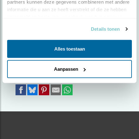
partners kunnen deze gegevens combineren met andere 
informatie die u aan ze heeft verstrekt of die ze hebben 
Door Hilde Wekema | Geplaatst op dinsdag 29
verzameld op basis van uw gebruik van hun services.
december 2020 |
1988 views
Details tonen
Mijn favoriete vogeltje, komt mij elke dag
begroeten!
Alles toestaan
Foto genomen in: Tuin
Zoek verder op
Aanpassen
huismus