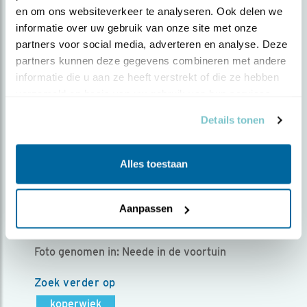
en om ons websiteverkeer te analyseren. Ook delen we 
WINTERGAST HIER. ZE
informatie over uw gebruik van onze site met onze 
BROEDEN IN SCANDINAVIË
partners voor social media, adverteren en analyse. Deze 
EN RUSLAND. IN DE
partners kunnen deze gegevens combineren met andere 
informatie die u aan ze heeft verstrekt of die ze hebben 
WINTER VAAK HIER TE
verzameld op basis van uw gebruik van hun services.
VINDEN.
Details tonen
Door .Benno Stortelder | Geplaatst op zondag 6
december 2020 |
2488 views
Alles toestaan
Koperwiek. Turdus Iliacus. De koperwiek is een
typische wintergast. Hij broedt in Scandinavië
Aanpassen
en Rusland en is in de winter soms met
massaal bij ons te vinden.
Foto genomen in: Neede in de voortuin
Zoek verder op
koperwiek