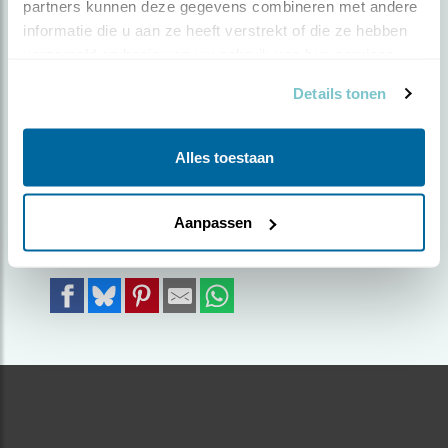
partners kunnen deze gegevens combineren met andere 
DE OMGEVING
informatie die u aan ze heeft verstrekt of die ze hebben 
verzameld op basis van uw gebruik van hun services.
Door Monique van Kootwijk | Geplaatst op
Details tonen
woensdag 22 juli 2020 |
1802 views
Jonge steenuil ontdekt de omgeving
Alles toestaan
Foto genomen in: Zuid-Beveland
Zoek verder op
Aanpassen
steenuil