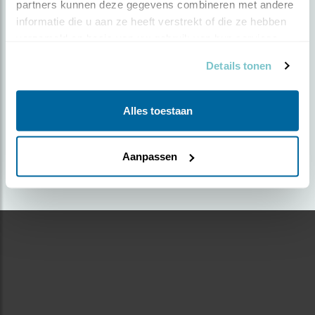
partners kunnen deze gegevens combineren met andere 
informatie die u aan ze heeft verstrekt of die ze hebben 
Door Egon Kraak | Geplaatst op zondag 19 juli 2020
verzameld op basis van uw gebruik van hun services.
|
1637 views
Details tonen
Foto genomen in: Bourtange
Zoek verder op
Alles toestaan
knobbelzwaan
Aanpassen