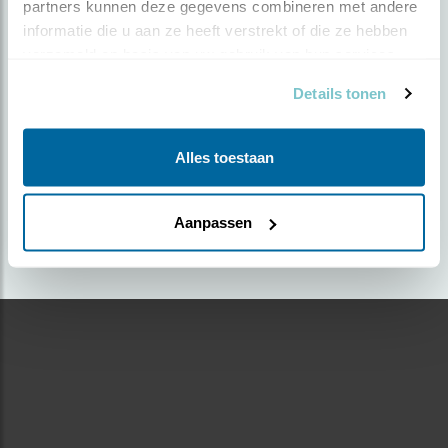
partners kunnen deze gegevens combineren met andere 
informatie die u aan ze heeft verstrekt of die ze hebben 
Door Leo Tukker | Geplaatst op dinsdag 9 juni 2020
verzameld op basis van uw gebruik van hun services.
|
2155 views
Details tonen
Foto genomen in: Boshut Nistelrode
Zoek verder op
Alles toestaan
appelvink
Aanpassen