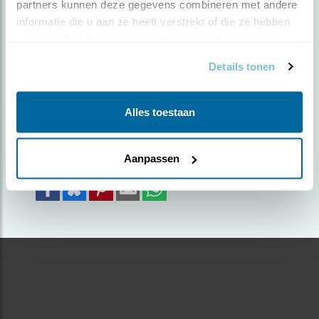
partners kunnen deze gegevens combineren met andere 
informatie die u aan ze heeft verstrekt of die ze hebben 
Door Fokke Spoelstra | Geplaatst op donderdag 14
verzameld op basis van uw gebruik van hun services.
mei 2020 |
1739 views
Details tonen
Mannetje poseert even
Foto genomen in: Crezeepolder
Alles toestaan
Zoek verder op
torenvalk
Aanpassen