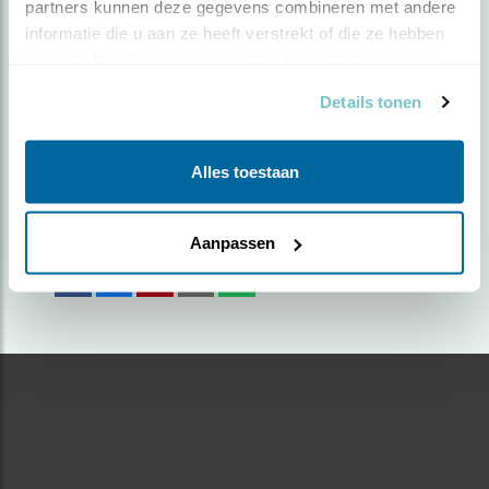
partners kunnen deze gegevens combineren met andere 
informatie die u aan ze heeft verstrekt of die ze hebben 
Door kees van den brink | Geplaatst op zaterdag 2
verzameld op basis van uw gebruik van hun services.
mei 2020 |
1734 views
Details tonen
Foto genomen in: Landgoed Klein Bylaer bij
Barneveld
Alles toestaan
Zoek verder op
grauwegans
Aanpassen