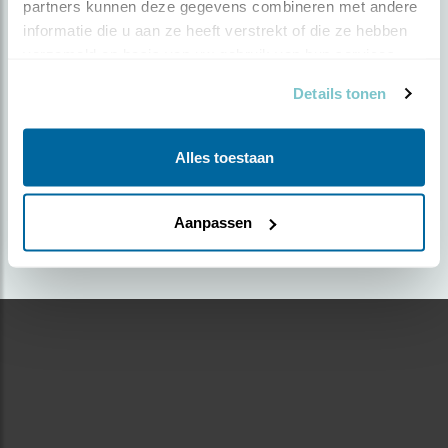
partners kunnen deze gegevens combineren met andere 
informatie die u aan ze heeft verstrekt of die ze hebben 
Door Wim Nas | Geplaatst op woensdag 15 april
verzameld op basis van uw gebruik van hun services.
2020 |
1920 views
Details tonen
Foto genomen in: In de betuwe
Zoek verder op
Alles toestaan
bruinekiekendief
Aanpassen