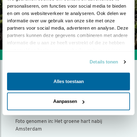
personaliseren, om functies voor social media te bieden 
en om ons websiteverkeer te analyseren. Ook delen we 
informatie over uw gebruik van onze site met onze 
partners voor social media, adverteren en analyse. Deze 
partners kunnen deze gegevens combineren met andere 
informatie die u aan ze heeft verstrekt of die ze hebben 
verzameld op basis van uw gebruik van hun services.
Volgende foto
Vorige foto
Details tonen
ZWAAN SLAAT VLEUGELS
Alles toestaan
UIT
Aanpassen
Door Philip Egmond Van Waesberge | Geplaatst op
maandag 6 april 2020 |
1946 views
Foto genomen in: Het groene hart nabij
Amsterdam