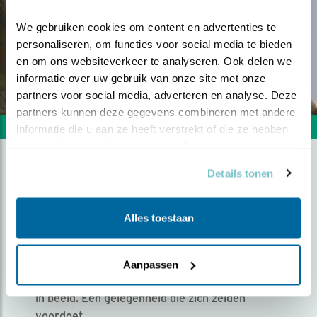
We gebruiken cookies om content en advertenties te 
personaliseren, om functies voor social media te bieden 
en om ons websiteverkeer te analyseren. Ook delen we 
informatie over uw gebruik van onze site met onze 
partners voor social media, adverteren en analyse. Deze 
partners kunnen deze gegevens combineren met andere 
Volgende foto
Vorige foto
informatie die u aan ze heeft verstrekt of die ze hebben 
verzameld op basis van uw gebruik van hun services.
Details tonen
SLANKE SCHOONHEID OP
DE LENS
Alles toestaan
Door Fokke Spoelstra | Geplaatst op zondag 13
oktober 2019 |
2220 views
Aanpassen
Deze prachtige doortrekker kwam onverwacht
in beeld. Een gelegenheid die zich zelden
voordoet.