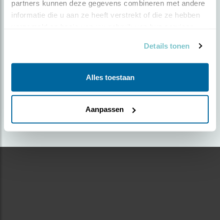
partners kunnen deze gegevens combineren met andere 
informatie die u aan ze heeft verstrekt of die ze hebben 
Door Hannes Giglot | Geplaatst op maandag 30
verzameld op basis van uw gebruik van hun services.
september 2019 |
2411 views
Details tonen
Foto genomen in: Zeeland
Zoek verder op
Alles toestaan
janvangent
Aanpassen