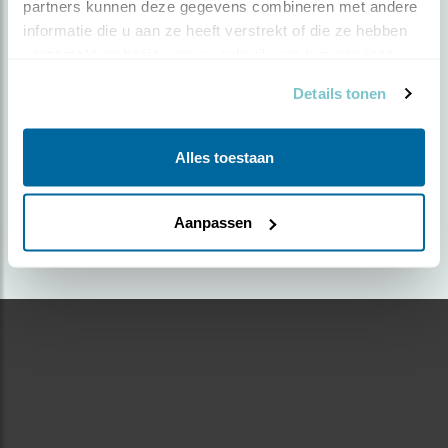
partners kunnen deze gegevens combineren met andere 
informatie die u aan ze heeft verstrekt of die ze hebben 
Door cindy kuiphuis | Geplaatst op zondag 29
verzameld op basis van uw gebruik van hun services.
september 2019 |
2198 views
Details tonen
Foto genomen in: twente
Zoek verder op
Alles toestaan
boompieper
Aanpassen