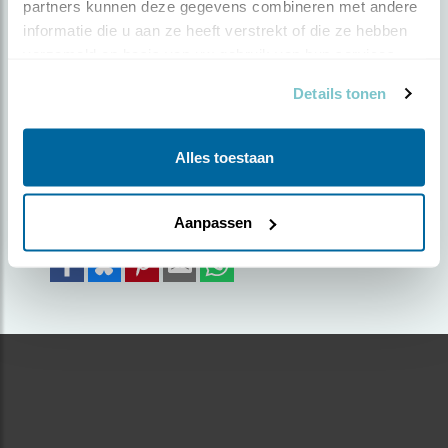
partners kunnen deze gegevens combineren met andere 
informatie die u aan ze heeft verstrekt of die ze hebben 
Door Fokke Spoelstra | Geplaatst op zaterdag 28
verzameld op basis van uw gebruik van hun services.
september 2019 |
2080 views
Details tonen
Uitrusten voor de grote trek
Foto genomen in: Beningerslikken
Alles toestaan
Zoek verder op
lepelaar
Aanpassen