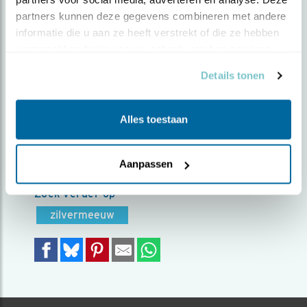
partners kunnen deze gegevens combineren met andere 
Door Eloise Brouwer | Geplaatst op vrijdag 20
informatie die u aan ze heeft verstrekt of die ze hebben 
september 2019 |
2493 views
verzameld op basis van uw gebruik van hun services.
Dodo is één van de vaste bezoekers van mijn
Details tonen
balkonnetje. In januari dit jaar is hij geringd
zodat we er hopelijk achter waar hij de rest van
Alles toestaan
de dag doorbrengt als hij niet bij mij is. We zijn
erg vertrouwd met elkaar.
Foto genomen in: Bij mij op balkon in Den Haag
Aanpassen
Zoek verder op
zilvermeeuw