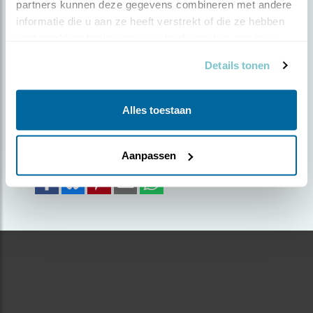
partners kunnen deze gegevens combineren met andere 
GEVONDEN
informatie die u aan ze heeft verstrekt of die ze hebben 
verzameld op basis van uw gebruik van hun services.
Door David van Tol | Geplaatst op maandag 22 juli
Details tonen
2019 |
2087 views
Foto genomen in: Emmen
Alles toestaan
Zoek verder op
blauwborst
Aanpassen