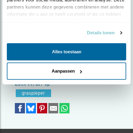
partners kunnen deze gegevens combineren met andere 
Door Harry Jamont | Geplaatst op maandag 15 juli
informatie die u aan ze heeft verstrekt of die ze hebben 
2019 |
2361 views
verzameld op basis van uw gebruik van hun services.
Tijdens het fotograferen van de Bruine
Details tonen
Kiekendieven kwam deze Graspieper plots voor
mij in de lucht hangen. Ik kon enkele foto's van
Alles toestaan
dit snelle vogeltje maken en toen was het
alweer over.... maar ik was er best blij mee ;)
Foto genomen in: Texel
Aanpassen
Zoek verder op
graspieper