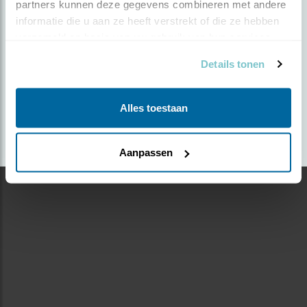
partners kunnen deze gegevens combineren met andere 
TEGENLICHT
informatie die u aan ze heeft verstrekt of die ze hebben 
verzameld op basis van uw gebruik van hun services.
Door Philip Egmond Van Waesberge | Geplaatst op
Details tonen
dinsdag 2 juli 2019 |
2607 views
Foto genomen in: Amsterdam aan de Amstel
Alles toestaan
Aanpassen