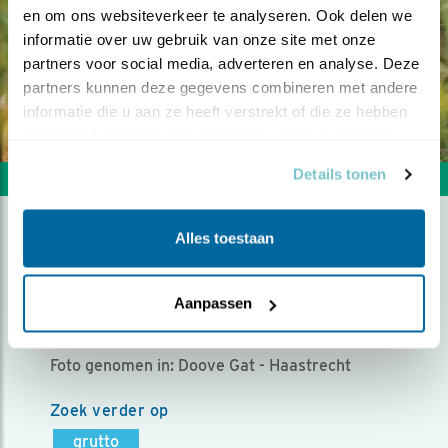
en om ons websiteverkeer te analyseren. Ook delen we 
informatie over uw gebruik van onze site met onze 
partners voor social media, adverteren en analyse. Deze 
partners kunnen deze gegevens combineren met andere 
informatie die u aan ze heeft verstrekt of die ze hebben 
verzameld op basis van uw gebruik van hun services.
Details tonen
Volgende foto
Vorige foto
Alles toestaan
GRUTTO
Aanpassen
Door Vincent Hodzelmans | Geplaatst op zondag 16
juni 2019 |
2197 views
Foto genomen in: Doove Gat - Haastrecht
Zoek verder op
grutto