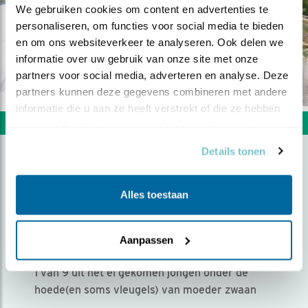
We gebruiken cookies om content en advertenties te 
personaliseren, om functies voor social media te bieden 
en om ons websiteverkeer te analyseren. Ook delen we 
informatie over uw gebruik van onze site met onze 
partners voor social media, adverteren en analyse. Deze 
partners kunnen deze gegevens combineren met andere 
informatie die u aan ze heeft verstrekt of die ze hebben 
Volgende foto
Vorige foto
verzameld op basis van uw gebruik van hun services.
Details tonen
LIEFDE IS......MOEDER EN
Alles toestaan
KIND
Door Th.b.a. Berendschot | Geplaatst op woensdag
Aanpassen
5 juni 2019 |
2073 views
1 van 9 uit het ei gekomen jongen onder de
hoede(en soms vleugels) van moeder zwaan