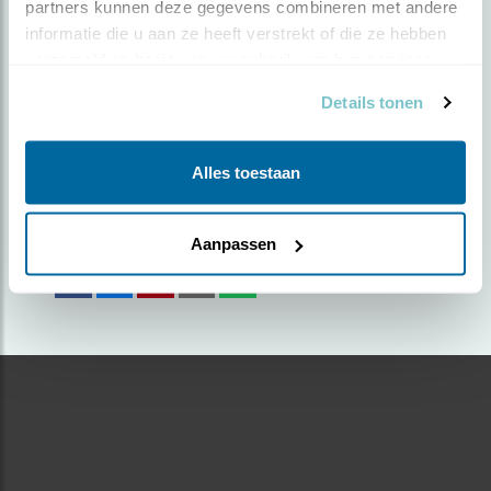
partners kunnen deze gegevens combineren met andere 
informatie die u aan ze heeft verstrekt of die ze hebben 
Door Dick Vogel | Geplaatst op donderdag 9 mei
verzameld op basis van uw gebruik van hun services.
2019 |
3172 views
Details tonen
Foto genomen in: Polder Achthoven bij
Lexmond
Alles toestaan
Zoek verder op
kneu
Aanpassen