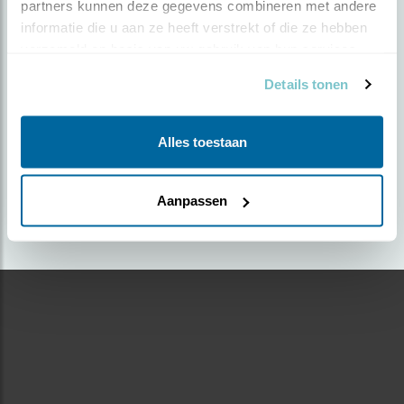
partners kunnen deze gegevens combineren met andere 
informatie die u aan ze heeft verstrekt of die ze hebben 
Door P Rigterink | Geplaatst op zondag 31 maart
verzameld op basis van uw gebruik van hun services.
2019 |
2320 views
Details tonen
Foto genomen in: Haven van Wijk bij Duurstede
Zoek verder op
Alles toestaan
fuut
Aanpassen