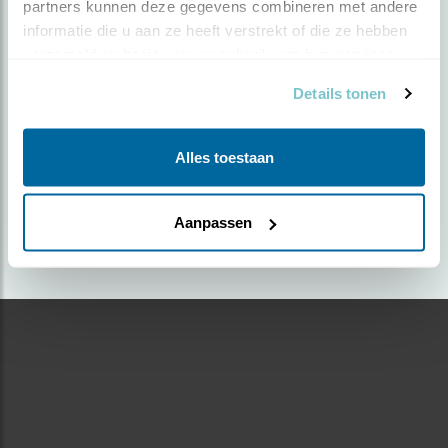
partners kunnen deze gegevens combineren met andere 
informatie die u aan ze heeft verstrekt of die ze hebben 
Door JAW Kessel | Geplaatst op zaterdag 30 maart
verzameld op basis van uw gebruik van hun services.
2019 |
2287 views
Details tonen
Foto genomen in: visdonk - roosendaal
Zoek verder op
Alles toestaan
kauw
Aanpassen