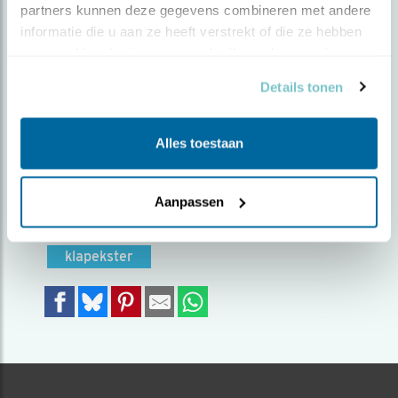
partners kunnen deze gegevens combineren met andere 
informatie die u aan ze heeft verstrekt of die ze hebben 
Door Rik Bouwhuis | Geplaatst op dinsdag 5 maart
verzameld op basis van uw gebruik van hun services.
2019 |
2787 views
Details tonen
Tijdens een wandeling rond de Leersumse
plassen zag ik deze klapekster in de boom
zitten.
Alles toestaan
Foto genomen in: Leersum (Leersumse
plassen)
Aanpassen
Zoek verder op
klapekster