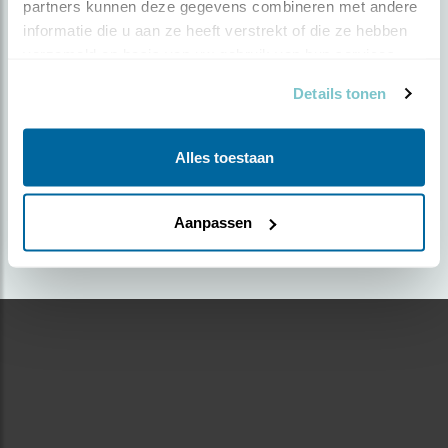
partners kunnen deze gegevens combineren met andere 
informatie die u aan ze heeft verstrekt of die ze hebben 
Door Aize Schipper | Geplaatst op zaterdag 2 maart
verzameld op basis van uw gebruik van hun services.
2019 |
2540 views
Details tonen
Foto genomen in: rijssen
Zoek verder op
Alles toestaan
sijs
Aanpassen