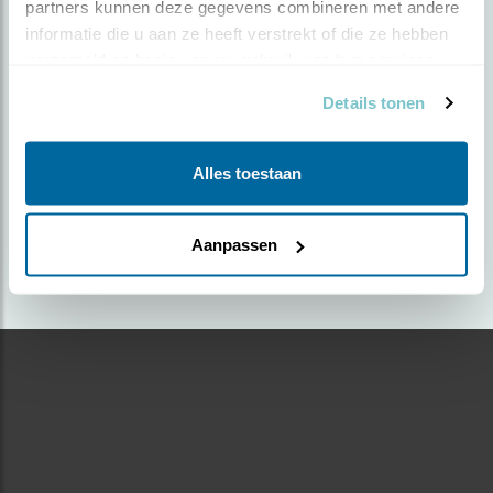
partners kunnen deze gegevens combineren met andere 
informatie die u aan ze heeft verstrekt of die ze hebben 
Door Reinier Zwaga | Geplaatst op zondag 14
verzameld op basis van uw gebruik van hun services.
oktober 2018 |
2745 views
Details tonen
Foto genomen in: Alblasserbos
Zoek verder op
Alles toestaan
sperwer
Aanpassen