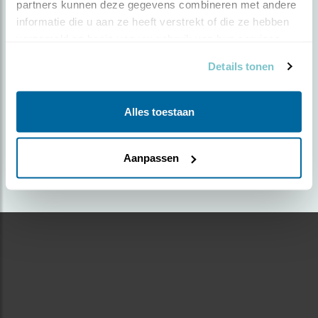
partners kunnen deze gegevens combineren met andere 
informatie die u aan ze heeft verstrekt of die ze hebben 
Door Anke Oudejans | Geplaatst op maandag 13
verzameld op basis van uw gebruik van hun services.
augustus 2018 |
2639 views
Details tonen
Foto genomen in: Sud-tirol
Zoek verder op
Alles toestaan
boerenzwaluw
Aanpassen