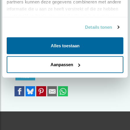
partners kunnen deze gegevens combineren met andere 
informatie die u aan ze heeft verstrekt of die ze hebben 
Door Rik Bouwhuis | Geplaatst op zaterdag 5 mei
verzameld op basis van uw gebruik van hun services.
2018 |
3283 views
Details tonen
Een klein maar zenuwachtig vogeltje.
Gefotografeerd op het moment dat hij weg
vliegt.
Alles toestaan
Foto genomen in: Bovenpolder Amerongen
Aanpassen
Zoek verder op
fitis