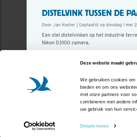
DISTELVINK TUSSEN DE 
Door Jan Koster | Geplaatst op dinsdag 1 mei 
Een stel distelvinken op het industrie te
Nikon D3100 camera.
Foto genomen in: In Didam op het industrie
Deze website maakt gebru
Zoek verder op
putter
We gebruiken cookies om co
bieden en om ons websitev
met onze partners voor so
combineren met andere info
uw gebruik van hun servic
Details tonen