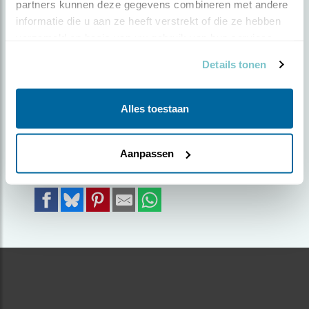
partners kunnen deze gegevens combineren met andere 
informatie die u aan ze heeft verstrekt of die ze hebben 
Door Corrie Rijkelijkhuizen | Geplaatst op zondag 31
verzameld op basis van uw gebruik van hun services.
mei 2026 |
217 views
Details tonen
Tijdens ons verblijf op Texel, zagen we deze
Fazant in het grasveld voor ons huisje
Alles toestaan
Foto genomen in: Op Texel
Zoek verder op
Aanpassen
fazant