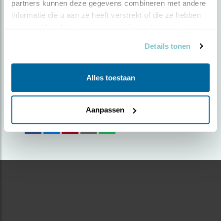
partners kunnen deze gegevens combineren met andere 
informatie die u aan ze heeft verstrekt of die ze hebben 
Door Angèl in 't Veld-Planje | Geplaatst op
verzameld op basis van uw gebruik van hun services.
donderdag 7 mei 2026 |
252 views
Details tonen
Foto genomen in: Nieuwe Driemanspolder,
Zoetermeer
Alles toestaan
Zoek verder op
gelekwikstaart
Aanpassen