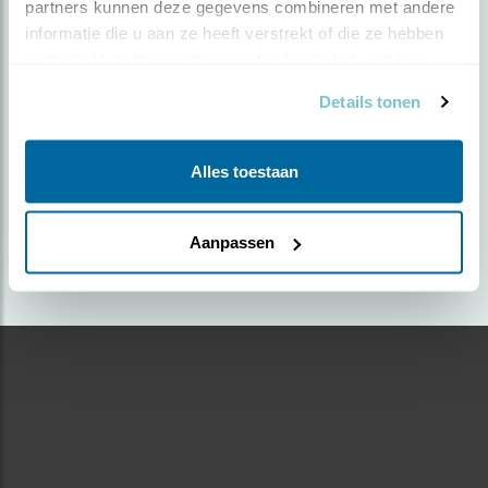
partners kunnen deze gegevens combineren met andere 
informatie die u aan ze heeft verstrekt of die ze hebben 
Door Rik Thijssen | Geplaatst op dinsdag 17 maart
verzameld op basis van uw gebruik van hun services.
2026 |
346 views
Details tonen
Foto genomen in: Heldense bossen Limburg
Zoek verder op
Alles toestaan
kuifmees
Aanpassen