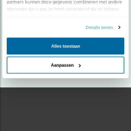
partners kunnen deze gegevens combineren met andere 
informatie die u aan ze heeft verstrekt of die ze hebben 
Door Anke Oudejans | Geplaatst op dinsdag 24
verzameld op basis van uw gebruik van hun services.
februari 2026 |
359 views
Details tonen
Foto genomen in: Krommeniedijk
Zoek verder op
Alles toestaan
smient
Aanpassen