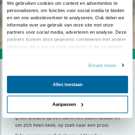
We gebruiken cookies om content en advertenties te 
personaliseren, om functies voor social media te bieden 
en om ons websiteverkeer te analyseren. Ook delen we 
informatie over uw gebruik van onze site met onze 
partners voor social media, adverteren en analyse. Deze 
partners kunnen deze gegevens combineren met andere 
informatie die u aan ze heeft verstrekt of die ze hebben 
verzameld op basis van uw gebruik van hun services.
Volgende foto
Vorige foto
Details tonen
SPERWER OP TAK
Alles toestaan
Door Ralph Bank | Geplaatst op zondag 22 februari
2026 |
372 views
Aanpassen
Ik had het geluk dat een Sperwer op niet al te
grote afstand op een tak in een boom landde en
om zich heen keek, op zoek naar een prooi.