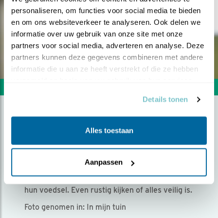
personaliseren, om functies voor social media te bieden 
en om ons websiteverkeer te analyseren. Ook delen we 
informatie over uw gebruik van onze site met onze 
partners voor social media, adverteren en analyse. Deze 
partners kunnen deze gegevens combineren met andere 
informatie die u aan ze heeft verstrekt of die ze hebben 
verzameld op basis van uw gebruik van hun services.
Volgende foto
Vorige foto
Details tonen
IN BALANS
Alles toestaan
Door Hennie van der Duim | Geplaatst op zondag 11
januari 2026 |
445 views
Aanpassen
De waslijn is een vaste tussenstop op weg naar
hun voedsel. Even rustig kijken of alles veilig is.
Foto genomen in: In mijn tuin