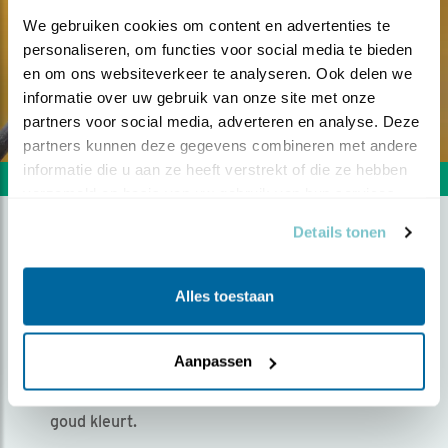
We gebruiken cookies om content en advertenties te 
personaliseren, om functies voor social media te bieden 
en om ons websiteverkeer te analyseren. Ook delen we 
informatie over uw gebruik van onze site met onze 
partners voor social media, adverteren en analyse. Deze 
partners kunnen deze gegevens combineren met andere 
informatie die u aan ze heeft verstrekt of die ze hebben 
Volgende foto
Vorige foto
verzameld op basis van uw gebruik van hun services.
Details tonen
HERFSTMUZIEK IN DE
VIJGENBOOM
Alles toestaan
Door Inge Montfroy | Geplaatst op woensdag 26
Aanpassen
november 2025 |
509 views
Een roodborstje zingt terwijl het licht langzaam
goud kleurt.