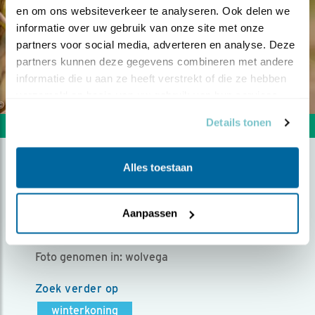
en om ons websiteverkeer te analyseren. Ook delen we 
informatie over uw gebruik van onze site met onze 
partners voor social media, adverteren en analyse. Deze 
partners kunnen deze gegevens combineren met andere 
informatie die u aan ze heeft verstrekt of die ze hebben 
verzameld op basis van uw gebruik van hun services.
Details tonen
Volgende foto
Vorige foto
Alles toestaan
WINTERKONING
Aanpassen
Door rene zondergeld | Geplaatst op donderdag 16
oktober 2025 |
626 views
Foto genomen in: wolvega
Zoek verder op
winterkoning