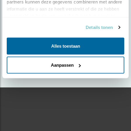
partners kunnen deze gegevens combineren met andere 
informatie die u aan ze heeft verstrekt of die ze hebben 
Door Piet Hein Schuijff | Geplaatst op woensdag 10
verzameld op basis van uw gebruik van hun services.
september 2025 |
608 views
Details tonen
Foto genomen in: Luxemburg (provincie)
Zoek verder op
Alles toestaan
spreeuw
Aanpassen